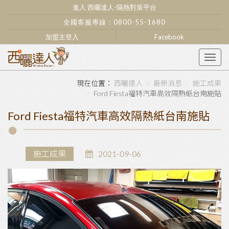
進入 西曬達人-隔熱對策平台
全國客服專線：
0800-55-1680
加盟主登入
Facebook
Togg
navig
西曬達人
最新消息
施工成果
Ford Fiesta福特汽車高效隔熱紙台南施貼
Ford Fiesta福特汽車高效隔熱紙台南施貼
施工成果
2021-09-06