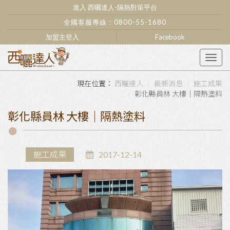
進入 西曬達人-隔熱對策平台
全國客服專線：
0800-55-1680
加盟主登入
Facebook
Togg
navig
西曬達人
最新消息
施工成果
彰化縣員林 大樓｜隔熱塗料
彰化縣員林 大樓｜隔熱塗料
施工成果
2017-12-14