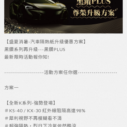
【盛夏消暑-汽車隔熱紙升級優惠方案】
黑鑽系列再升級---黑鑽PLUS
最新限時活動報你知!
--------------------活動方案任你選--------------------
方案一
【全新K系列-強勢登場】
＃KS-40 / KX-30 紅外線阻隔高達98%
＃犀利視野不再模糊看不清
＃超強隔熱，烈日下冷氣依然酷涼