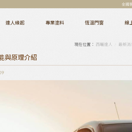
全國
達人緣起
專業塗料
恆溫門窗
線
西曬達人
最新消
能與原理介紹
09