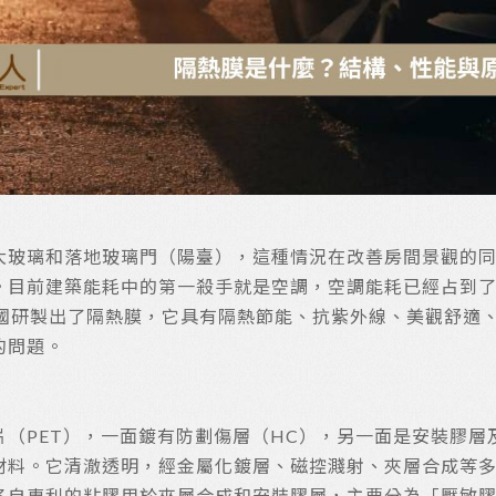
大玻璃和落地玻璃門（陽臺），這種情況在改善房間景觀的
目前建築能耗中的第一殺手就是空調，空調能耗已經占到了建
美國研製出了隔熱膜，它具有隔熱節能、抗紫外線、美觀舒適
的問題。
（PET），一面鍍有防劃傷層（HC），另一面是安裝膠層
材料。它清澈透明，經金屬化鍍層、磁控濺射、夾層合成等
各自專利的粘膠用於夾層合成和安裝膠層，主要分為「壓敏