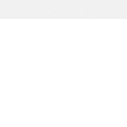
公司傳真：
07-3800451
windowexpert55@gmail.