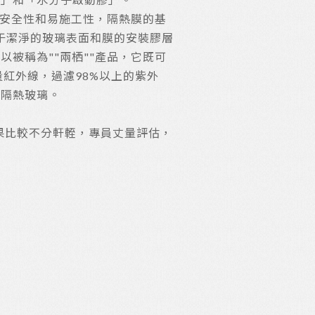
到安全性和易施工性，隔熱膜的基
于潔淨的玻璃表面和膜的安裝膠層
被稱為""兩栖""產品，它既可
紅外線，過濾98%以上的紫外
全隔熱玻璃。
果比較不分軒輊，專員丈量評估，