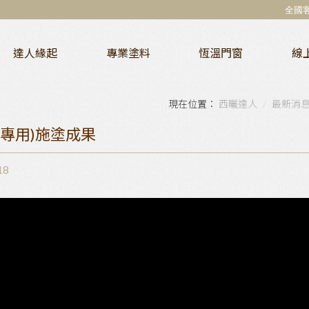
全國
達人緣起
專業塗料
恆溫門窗
線
西曬達人
最新消
專用)施塗成果
18