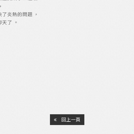
，
了炎熱的問題 ，
天了 。
回上一頁