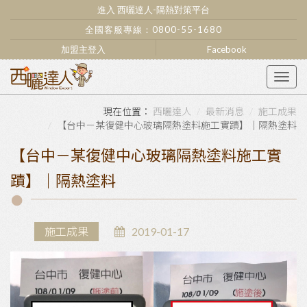
進入 西曬達人-隔熱對策平台
全國客服專線：
0800-55-1680
加盟主登入
Facebook
Togg
navig
西曬達人
最新消息
施工成果
【台中－某復健中心玻璃隔熱塗料施工實蹟】｜隔熱塗料
【台中－某復健中心玻璃隔熱塗料施工實
蹟】｜隔熱塗料
施工成果
2019-01-17