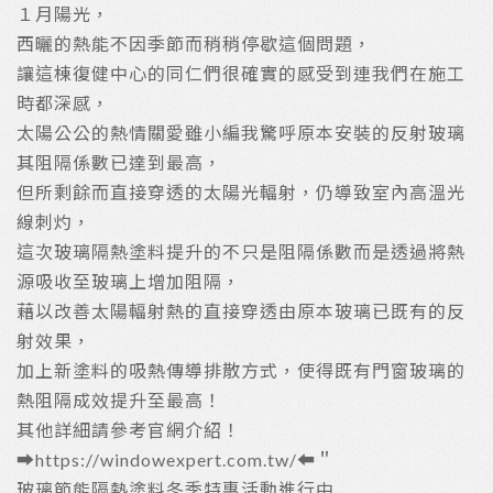
１月陽光，
西曬的熱能不因季節而稍稍停歇這個問題，
讓這棟復健中心的同仁們很確實的感受到連我們在施工
時都深感，
太陽公公的熱情關愛雖小編我驚呼原本安裝的反射玻璃
其阻隔係數已達到最高，
但所剩餘而直接穿透的太陽光輻射，仍導致室內高溫光
線刺灼，
這次玻璃隔熱塗料提升的不只是阻隔係數而是透過將熱
源吸收至玻璃上增加阻隔，
藉以改善太陽輻射熱的直接穿透由原本玻璃已既有的反
射效果，
加上新塗料的吸熱傳導排散方式，使得既有門窗玻璃的
熱阻隔成效提升至最高！
其他詳細請參考官網介紹！
➡https://windowexpert.com.tw/⬅＂
玻璃節能隔熱塗料冬季特惠活動進行中