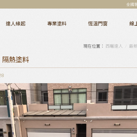
全國
達人緣起
專業塗料
恆溫門窗
線
西曬達人
最
｜隔熱塗料
28