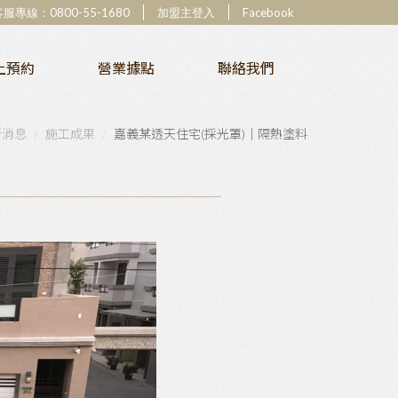
客服專線：
0800-55-1680
加盟主登入
Facebook
上預約
營業據點
聯絡我們
新消息
施工成果
嘉義某透天住宅(採光罩)｜隔熱塗料