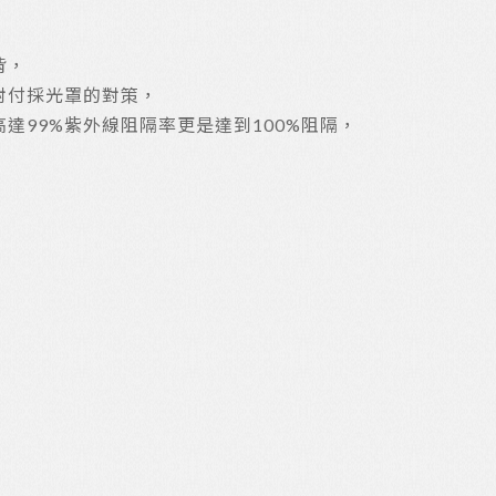
，
背，
對付採光罩的對策，
達99%紫外線阻隔率更是達到100%阻隔，