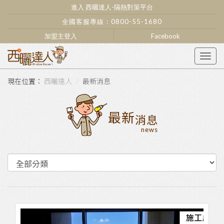
進入 西曬達人-隔熱對策平台
全國客服專線：
0800-55-1680
加盟主登入
Facebook
Togg
navig
西曬達人
最新消息
最新
消息
news