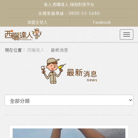
進入 西曬達人-隔熱對策平台
全國客服專線：
0800-55-1680
加盟主登入
Facebook
Togg
navig
西曬達人
最新消息
最新
消息
news