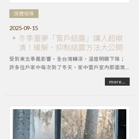
媒體報導
2025-09-15
冬季噩夢「窗戶結露」讓人超崩
潰！緩解、抑制結露方法大公開
受到東北季風影響，全台灣轉涼，溫度明顯下降；
許多住戶家中每次到了冬天，家中窗戶室內那面常
會起霧，嚴重的話甚是會「流汗」滴水，令人感到
more...
十分...