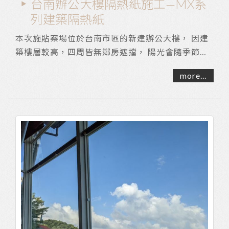
台南辦公大樓隔熱紙施工—MX系
列建築隔熱紙
本次施貼案場位於台南市區的新建辦公大樓， 因建
築樓層較高，四周皆無鄰房遮擋， 陽光會隨季節造
成東西曬問題，使室內悶熱不適。 現場玻璃經...
more...