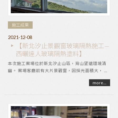
施工成果
2021-12-08
【新北汐止景觀窗玻璃隔熱施工—
西曬達人玻璃隔熱塗料】
本次施工案場位於新北汐止山區，背山望遠環境清
幽。 案場客廳前有大片景觀窗，因採光面積大， 在
長時間陽光曝曬下，室內空間十分悶熱無法久待；
more...
...